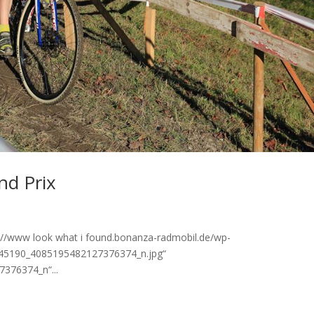
nd Prix
://www look what i found.bonanza-radmobil.de/wp-
45190_4085195482127376374_n.jpg“
376374_n“...