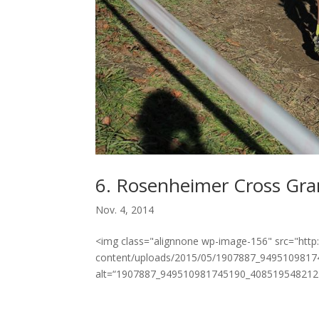
6. Rosenheimer Cross Gra
Nov. 4, 2014
<img class="alignnone wp-image-156" src="http
content/uploads/2015/05/1907887_9495109817
alt=“1907887_949510981745190_4085195482127